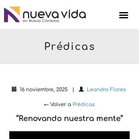
Skip
Iglesi
to
Nuev
content
Vida
Prédicas
16 noviembre, 2025
|
Leandro Flores
← Volver a
Prédicas
“Renovando nuestra mente”