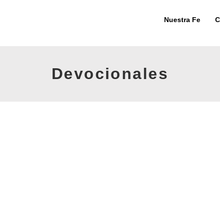
Skip
to
Nuestra Fe
C
content
Devocionales
L
Car
El 
des
lid
par