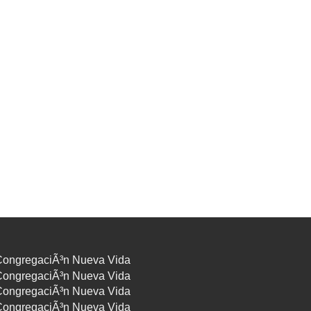
ares y decisiones difíciles. Pero aun en medio
las dificultades, el Señor nos aconseja que
mos fuertes y valientes.