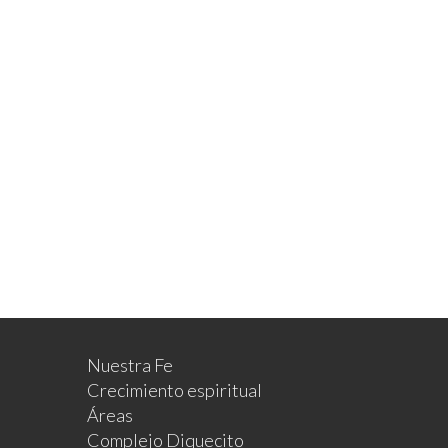
Prédicas
Enero 2025
Nuestra Fe
Crecimiento espiritual
Áreas
Complejo Diquecito