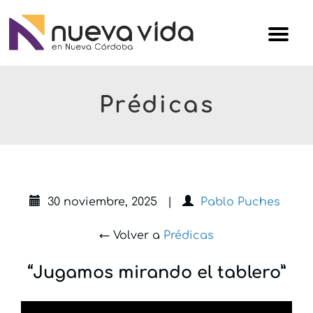
Skip
Iglesi
to
Nuev
content
Vida
Prédicas
30 noviembre, 2025
|
Pablo Puches
← Volver a
Prédicas
“Jugamos mirando el tablero”