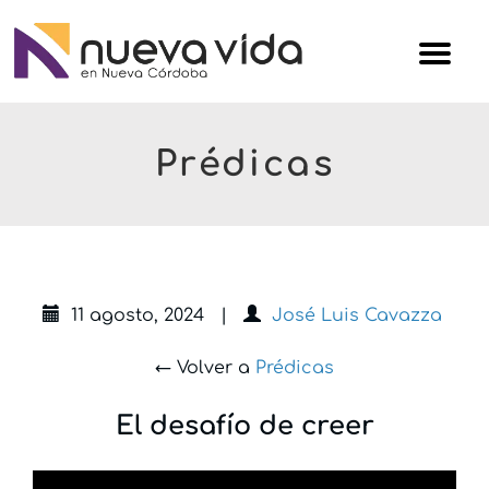
Skip
Iglesi
to
Nuev
content
Vida
Prédicas
11 agosto, 2024
|
José Luis Cavazza
← Volver a
Prédicas
El desafío de creer