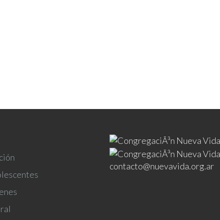
ción
contacto@nuevavida.org.ar
olescentes
venes
ral