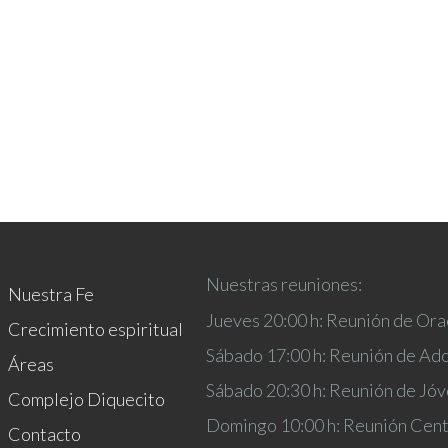
Los dones del Espíritu
Nuestras reuniones:
Nuestra Fe
Jueves 20:00 h: Reunión de Ora
Crecimiento espiritual
Sábado 17:00 h: Reunión de Ad
Áreas
Sábado 20:30 h: Reunión de Jó
Complejo Diquecito
Domingo 10:00 h: Reunión Cent
Contacto